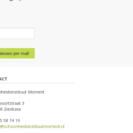
nieuws per mail
ACT
heidsinstituut Moment
oortstraat 3
R Zierikzee
15 58 74 19
o@schoonheidsinstituutmoment.nl